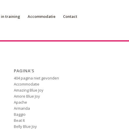
in training
Accommodatie
Contact
PAGINA’S
404 pagina niet gevonden
Accommodatie
Amazing Blue Joy
Amore Blue Joy
Apache
Armanda
Baggio
Beat It
Belly Blue Joy