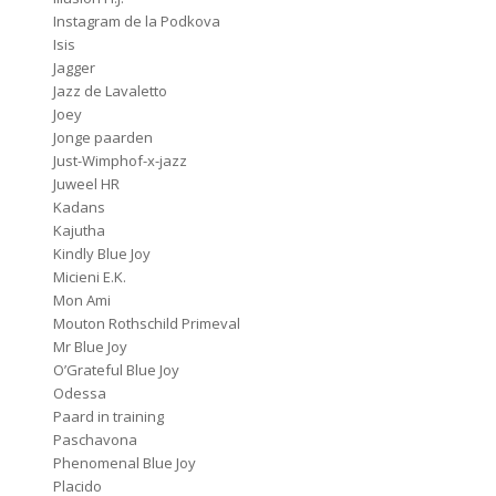
Instagram de la Podkova
Isis
Jagger
Jazz de Lavaletto
Joey
Jonge paarden
Just-Wimphof-x-jazz
Juweel HR
Kadans
Kajutha
Kindly Blue Joy
Micieni E.K.
Mon Ami
Mouton Rothschild Primeval
Mr Blue Joy
O’Grateful Blue Joy
Odessa
Paard in training
Paschavona
Phenomenal Blue Joy
Placido