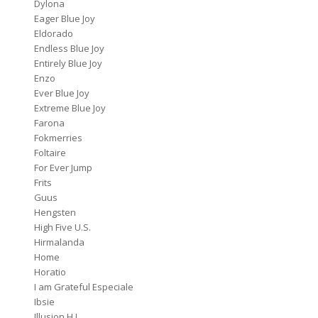
Dylona
Eager Blue Joy
Eldorado
Endless Blue Joy
Entirely Blue Joy
Enzo
Ever Blue Joy
Extreme Blue Joy
Farona
Fokmerries
Foltaire
For Ever Jump
Frits
Guus
Hengsten
High Five U.S.
Hirmalanda
Home
Horatio
I am Grateful Especiale
Ibsie
Illusion H.J.