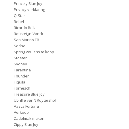
Princely Blue Joy
Privacy verklaring
Q-Star
Rebel
Ricardo Bella
Rousteign-Vanck
San Marino EB
Sedna
Spring veulens te koop
Stoeterij
Sydney
Tarentina
Thunder
Tiquila
Tornesch
Treasure Blue Joy
Ubrillie van ’t Ruytershof
Vasca Fortuna
Verkoop
Zadelmak maken
Zippy Blue Joy