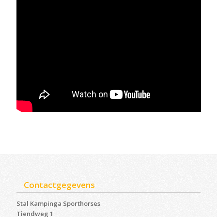
Contactgegevens
Stal Kampinga Sporthorses
Tiendweg 1
4247 EV Kedichem ‎
M.
+31 (0) 6 14 52 05 08