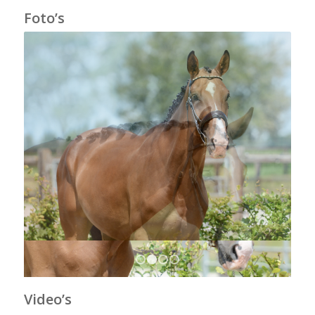
Foto’s
1
2
3
4
Video’s