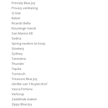
Princely Blue Joy
Privacy verklaring
Q-Star
Rebel
Ricardo Bella
Rousteign-Vanck
San Marino EB
Sedna
Spring veulens te koop
Stoeterij
Sydney
Tarentina
Thunder
Tiquila
Tornesch
Treasure Blue Joy
Ubrillie van ’t Ruytershof
Vasca Fortuna
Verkoop
Zadelmak maken
Zippy Blue Joy