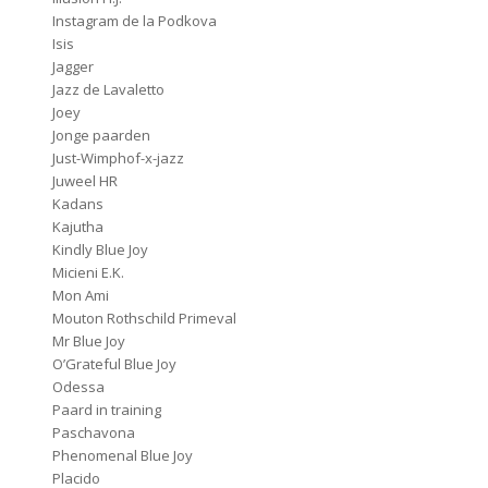
Instagram de la Podkova
Isis
Jagger
Jazz de Lavaletto
Joey
Jonge paarden
Just-Wimphof-x-jazz
Juweel HR
Kadans
Kajutha
Kindly Blue Joy
Micieni E.K.
Mon Ami
Mouton Rothschild Primeval
Mr Blue Joy
O’Grateful Blue Joy
Odessa
Paard in training
Paschavona
Phenomenal Blue Joy
Placido