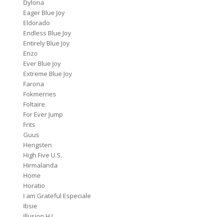
Dylona
Eager Blue Joy
Eldorado
Endless Blue Joy
Entirely Blue Joy
Enzo
Ever Blue Joy
Extreme Blue Joy
Farona
Fokmerries
Foltaire
For Ever Jump
Frits
Guus
Hengsten
High Five U.S.
Hirmalanda
Home
Horatio
I am Grateful Especiale
Ibsie
Illusion H.J.