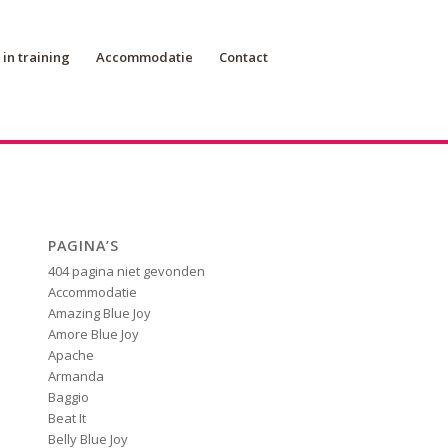
in training
Accommodatie
Contact
PAGINA’S
404 pagina niet gevonden
Accommodatie
Amazing Blue Joy
Amore Blue Joy
Apache
Armanda
Baggio
Beat It
Belly Blue Joy