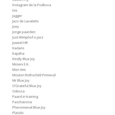
Instagram de la Podkova
Isis
Jagger
Jazz de Lavaletto
Joey
Jonge paarden
Just-Wimphof-x-jazz
Juweel HR
Kadans
Kajutha
Kindly Blue Joy
Micieni E.K.
Mon Ami
Mouton Rothschild Primeval
Mr Blue Joy
O’Grateful Blue Joy
Odessa
Paard in training
Paschavona
Phenomenal Blue Joy
Placido