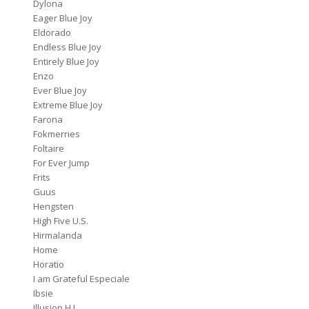
Dylona
Eager Blue Joy
Eldorado
Endless Blue Joy
Entirely Blue Joy
Enzo
Ever Blue Joy
Extreme Blue Joy
Farona
Fokmerries
Foltaire
For Ever Jump
Frits
Guus
Hengsten
High Five U.S.
Hirmalanda
Home
Horatio
I am Grateful Especiale
Ibsie
Illusion H.J.