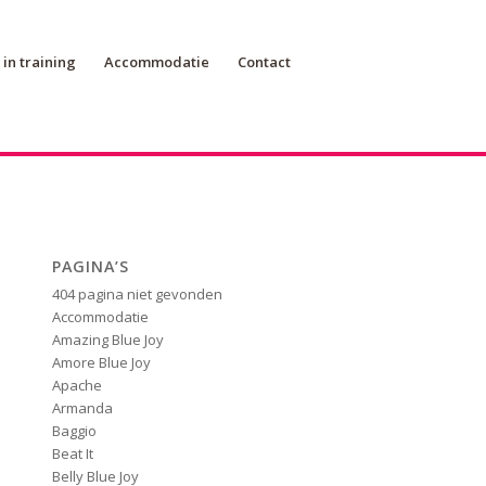
in training
Accommodatie
Contact
PAGINA’S
404 pagina niet gevonden
Accommodatie
Amazing Blue Joy
Amore Blue Joy
Apache
Armanda
Baggio
Beat It
Belly Blue Joy