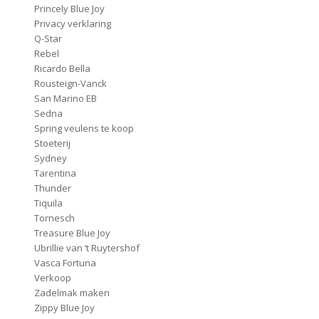
Princely Blue Joy
Privacy verklaring
Q-Star
Rebel
Ricardo Bella
Rousteign-Vanck
San Marino EB
Sedna
Spring veulens te koop
Stoeterij
Sydney
Tarentina
Thunder
Tiquila
Tornesch
Treasure Blue Joy
Ubrillie van ’t Ruytershof
Vasca Fortuna
Verkoop
Zadelmak maken
Zippy Blue Joy