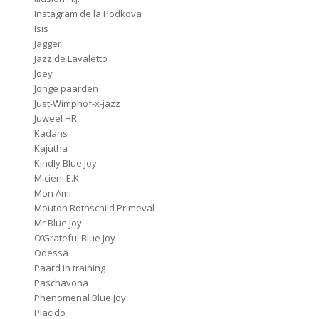
Instagram de la Podkova
Isis
Jagger
Jazz de Lavaletto
Joey
Jonge paarden
Just-Wimphof-x-jazz
Juweel HR
Kadans
Kajutha
Kindly Blue Joy
Micieni E.K.
Mon Ami
Mouton Rothschild Primeval
Mr Blue Joy
O’Grateful Blue Joy
Odessa
Paard in training
Paschavona
Phenomenal Blue Joy
Placido