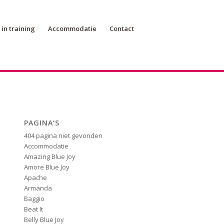
in training
Accommodatie
Contact
PAGINA’S
404 pagina niet gevonden
Accommodatie
Amazing Blue Joy
Amore Blue Joy
Apache
Armanda
Baggio
Beat It
Belly Blue Joy