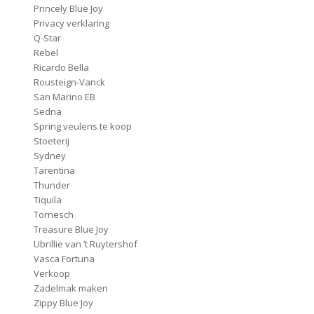
Princely Blue Joy
Privacy verklaring
Q-Star
Rebel
Ricardo Bella
Rousteign-Vanck
San Marino EB
Sedna
Spring veulens te koop
Stoeterij
Sydney
Tarentina
Thunder
Tiquila
Tornesch
Treasure Blue Joy
Ubrillie van ’t Ruytershof
Vasca Fortuna
Verkoop
Zadelmak maken
Zippy Blue Joy