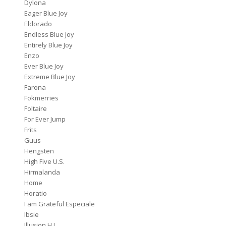
Dylona
Eager Blue Joy
Eldorado
Endless Blue Joy
Entirely Blue Joy
Enzo
Ever Blue Joy
Extreme Blue Joy
Farona
Fokmerries
Foltaire
For Ever Jump
Frits
Guus
Hengsten
High Five U.S.
Hirmalanda
Home
Horatio
I am Grateful Especiale
Ibsie
Illusion H.J.