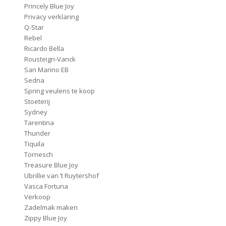
Princely Blue Joy
Privacy verklaring
Q-Star
Rebel
Ricardo Bella
Rousteign-Vanck
San Marino EB
Sedna
Spring veulens te koop
Stoeterij
Sydney
Tarentina
Thunder
Tiquila
Tornesch
Treasure Blue Joy
Ubrillie van ’t Ruytershof
Vasca Fortuna
Verkoop
Zadelmak maken
Zippy Blue Joy