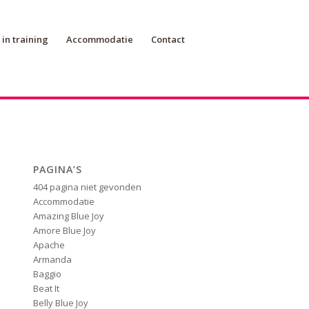
in training
Accommodatie
Contact
PAGINA’S
404 pagina niet gevonden
Accommodatie
Amazing Blue Joy
Amore Blue Joy
Apache
Armanda
Baggio
Beat It
Belly Blue Joy