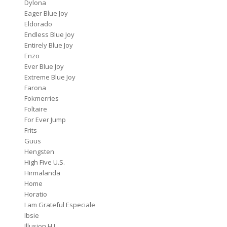
Dylona
Eager Blue Joy
Eldorado
Endless Blue Joy
Entirely Blue Joy
Enzo
Ever Blue Joy
Extreme Blue Joy
Farona
Fokmerries
Foltaire
For Ever Jump
Frits
Guus
Hengsten
High Five U.S.
Hirmalanda
Home
Horatio
I am Grateful Especiale
Ibsie
Illusion H.J.