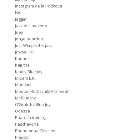
Instagram de la Podkova
Isis
Jagger
Jazz de Lavaletto
Joey
Jonge paarden
Just-Wimphof-x-jazz
Juweel HR
Kadans
Kajutha
Kindly Blue Joy
Micieni E.K.
Mon Ami
Mouton Rothschild Primeval
Mr Blue Joy
O’Grateful Blue Joy
Odessa
Paard in training
Paschavona
Phenomenal Blue Joy
Placido