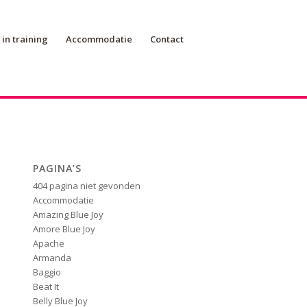
in training
Accommodatie
Contact
PAGINA’S
404 pagina niet gevonden
Accommodatie
Amazing Blue Joy
Amore Blue Joy
Apache
Armanda
Baggio
Beat It
Belly Blue Joy