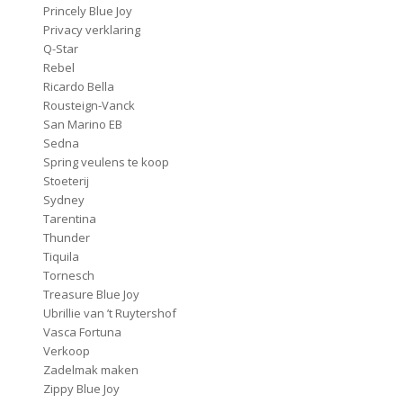
Princely Blue Joy
Privacy verklaring
Q-Star
Rebel
Ricardo Bella
Rousteign-Vanck
San Marino EB
Sedna
Spring veulens te koop
Stoeterij
Sydney
Tarentina
Thunder
Tiquila
Tornesch
Treasure Blue Joy
Ubrillie van ’t Ruytershof
Vasca Fortuna
Verkoop
Zadelmak maken
Zippy Blue Joy