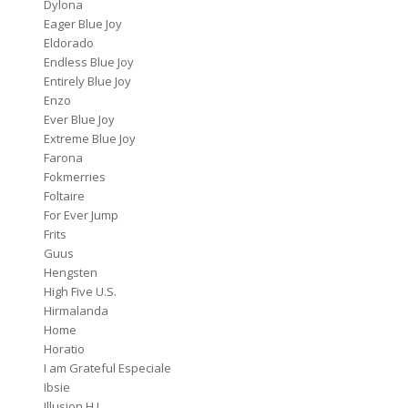
Dylona
Eager Blue Joy
Eldorado
Endless Blue Joy
Entirely Blue Joy
Enzo
Ever Blue Joy
Extreme Blue Joy
Farona
Fokmerries
Foltaire
For Ever Jump
Frits
Guus
Hengsten
High Five U.S.
Hirmalanda
Home
Horatio
I am Grateful Especiale
Ibsie
Illusion H.J.