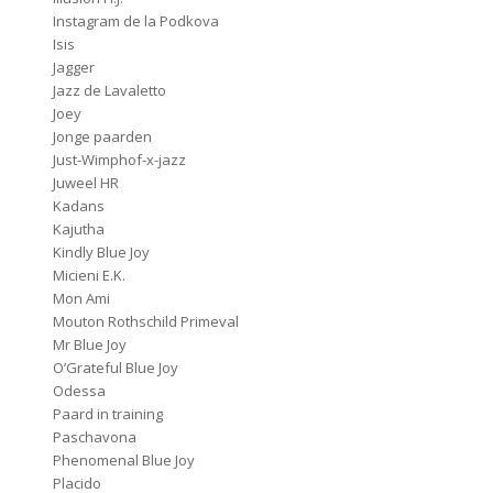
Instagram de la Podkova
Isis
Jagger
Jazz de Lavaletto
Joey
Jonge paarden
Just-Wimphof-x-jazz
Juweel HR
Kadans
Kajutha
Kindly Blue Joy
Micieni E.K.
Mon Ami
Mouton Rothschild Primeval
Mr Blue Joy
O’Grateful Blue Joy
Odessa
Paard in training
Paschavona
Phenomenal Blue Joy
Placido